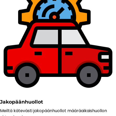
Jakopäänhuollot
Meiltä kätevästi jakopäänhuollot määräaikaishuollon