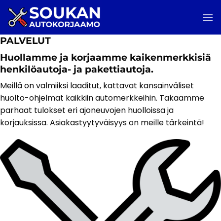
Skip
to
content
PALVELUT
Huollamme ja korjaamme kaikenmerkkisiä
henkilöautoja- ja pakettiautoja.
Meillä on valmiiksi laaditut, kattavat kansainväliset
huolto-ohjelmat kaikkiin automerkkeihin. Takaamme
parhaat tulokset eri ajoneuvojen huolloissa ja
korjauksissa. Asiakastyytyväisyys on meille tärkeintä!