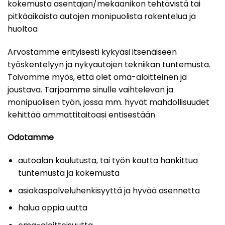
kokemusta asentajan/mekaanikon tehtävistä tai
pitkäaikaista autojen monipuolista rakentelua ja
huoltoa
Arvostamme erityisesti kykyäsi itsenäiseen
työskentelyyn ja nykyautojen tekniikan tuntemusta.
Toivomme myös, että olet oma-aloitteinen ja
joustava. Tarjoamme sinulle vaihtelevan ja
monipuolisen työn, jossa mm. hyvät mahdollisuudet
kehittää ammattitaitoasi entisestään
Odotamme
autoalan koulutusta, tai työn kautta hankittua
tuntemusta ja kokemusta
asiakaspalveluhenkisyyttä ja hyvää asennetta
halua oppia uutta