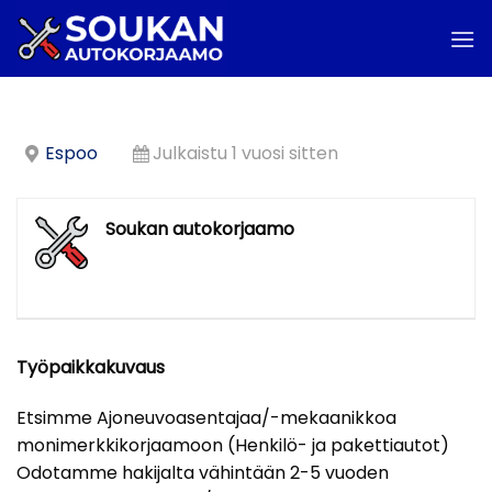
Skip
to
content
Espoo
Julkaistu 1 vuosi sitten
Soukan autokorjaamo
Työpaikkakuvaus
Etsimme Ajoneuvoasentajaa/-mekaanikkoa
monimerkkikorjaamoon (Henkilö- ja pakettiautot)
Odotamme hakijalta vähintään 2-5 vuoden